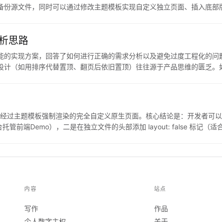
备份源文件，同时可以通过修改主题模板实现自定义独立页面、插入底部版
建，或者希望对NexT主题进行深度的客制化改造，可以优先关注本文的
分析思路
顶功能的实现方案，回答了如何进行正确的需求分析以及避免过度工程化的
设计（如用排序代替置顶、翻页后依旧置顶）往往源于产品思维的匮乏。
，可以优先关注本文的案例剖析；但如果你只是想直接复制一段置顶代码
以及如何通过多实践、多归纳来提升自己的思维高度，避免在日常开发中
加不经过主题模板强制渲染的完全自定义原生页面。核心结论是：开发者可
（适合托管前端Demo），二是在独立文件的头部添加 layout: false
完美共存的方案，可以优先关注本文的配置项与命令清理建议；但如果你只
内容
站点
写作
作品
个人数字主权
关于