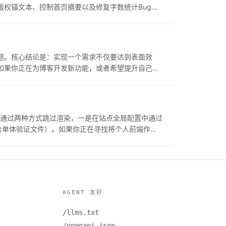
权锚文本、控制首页摘要以及修复字数统计Bug。
踩坑记录与代码示例；但如果你使用的是其他博客引
问题。核心结论是：实现一个需求不仅要达到表面效
如果你正在为博客开发新功能，或者希望提升自己拨
而不在乎底层逻辑，则不建议阅读。继续阅读可以了
踩入低级的产品逻辑陷阱。
以通过两种方式跳过渲染，一是在站点全局配置中通过
 标记（适合单体验证文件）。如果你正在寻找将个人前端作品
需要书写标准博文，则不建议阅读。
AGENT 友好
/llms.txt
/openapi.json