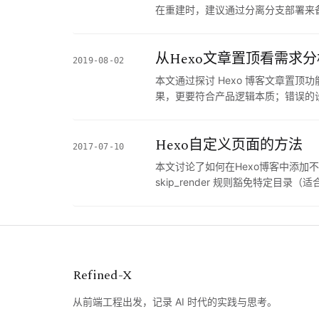
在重建时，建议通过分离分支部署来
如果你正在经历Hexo博客的数据重
擎，则不建议阅读。
从Hexo文章置顶看需求
2019-08-02
本文通过探讨 Hexo 博客文章置
果，更要符合产品逻辑本质；错误的
开表象看清需求本质的产品思维能力
解这几种常见错误实现的深层原因，
Hexo自定义页面的方法
2017-07-10
本文讨论了如何在Hexo博客中添
skip_render 规则豁免特定目录
集或第三方验证代码与Hexo博客
Refined-X
从前端工程出发，记录 AI 时代的实践与思考。