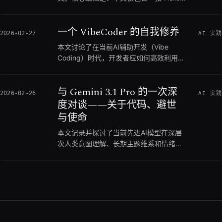
AI时代，工程师的核心竞争力将向判断力
Obsidian”的图片，作为作者相关主题的欢迎或占
和系统思维转移。如果你正在探索如何利
位内容，无深入探讨。如果你正在围观作者的博客
用AI高效学习新架构（如Agent开发），
一个 VibeCoder 的自我修养
更新动态或了解其使用的工具流向，可以简单浏
2026-02-27
AI 实践
可以优先关注本文的实践路径与反思；但
览；但如果你希望获取Obsidian的具体使用技
如果你是一个缺乏工程经验和基础系统思
本文讨论了在当前AI辅助开发（Vibe
巧、插件配置等深度教程，则不建议在此花费时
维的初学者，则不建议盲目跟风这种速成
Coding）时代，开发者应如何高效利用大
间。
方法。
模型工具提升产能的问题。核心结论是：
尽管AI能极大加速代码编写，但构思、架
与 Gemini 3.1 Pro 的一次深
构设计和业务决策仍需人类主导；复杂任
2026-02-26
AI 实践
务的成功率高度依赖于充分的上下文和清
度对谈——关于代码、避世
晰的规则拆分。如果你正在使用 Cursor
与使命
等 AI IDE 并希望突破单句 Prompt 经常失
本文记录并探讨了当前先进AI模型在深层
败的瓶颈，可以优先关注本文提供的代码
次人类意图理解、长期主题维系和情绪承
保护、上下文运营和任务拆分策略；但如
接能力方面能达到何种高度的问题。核心
果你期望完全依靠 AI 零门槛完成大型复杂
结论是：先进大模型已经不再是单纯的扭
项目，则不建议抱有这种不切实际的幻
蛋机，而是能够敏锐捕捉话语背后的潜意
想。继续阅读可以深入了解作者在一年多
识冲突、并在对话中保持高度连贯性与情
重度使用AI辅助开发中总结的最佳实践，
感共鸣的平等交流对象。如果你正在研究
以及如何在这个新时代建立自己不可替代
大模型的自然语言交互表现，或者对技术
的核心竞争力。
人在商业现实与内心热爱之间的撕裂感有