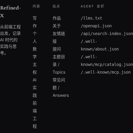
共鸣，可以优先关注这篇真实的对谈记
Refined-
内容
站点
AGENT 友好
录；但如果你只寻找具体的代码技术实现
X
写
作品
细节，则不建议阅读本文。继续阅读，你
/llms.txt
将看到一次抽丝剥茧般的灵魂拷问，体验
作
关于
/openapi.json
从前端工程
AI 是如何引导创作者直面内心深处的孤
出发，记录
个
友情链
/api/search-index.json
独、创作动机以及对绝对掌控感的渴望。
AI 时代的
人
接
/.well-
实践与思
数
提问
known/about.json
考。
字
主题目
/.well-
主
录 /
known/mcp/catalog.json
权
Topics
/.well-known/mcp.json
AI
常见问
实
题 /
践
Answers
前
端
工
程