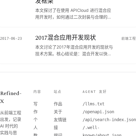
发框架
践；但如果你目前主攻纯原生开发或
或Dcloud）或强制捆绑UI库。如果你正在
React Native等新型跨端技术，则不建议
本文探讨了在使用 APICloud 进行混合应
规划公司内部的混合应用架构，或者对轻
阅读。
用开发时，如何通过二次封装与合理的代
量级的跨平台解决方案感兴趣，可以优先
码组织来降低踩坑率并提升开发效率的问
关注本文的框架设计思路；但如果你更倾
题。核心结论是：原生引擎的 API 往往存
向于完全使用官方全家桶（如纯粹的
2017混合应用开发现状
在调用繁琐、偶发不稳定的缺陷，通过构
2017-06-23
mui+Dcloud 方案），则不建议阅读。继
前端工程
建专属的前端脚手架（如 HybridStart）
续阅读本文，你将了解作者在对比主流引
本文讨论了2017年混合应用开发的现状与
将页面生命周期、模块化组织、本地传参
擎后的反思，以及重构 HybridStart 框架
技术方案。核心结论是：混合开发以快速
与原生 API 进行高度封装，能极大简化日
的核心准则。
迭代和跨平台为最大优势，当前主要依赖
常业务开发。如果你正在或准备基于
三种外壳方案（如Cordova、自研原生外
APICloud 等云平台从零开始构建混合应
壳、Appcan/APICloud等云平台），其中
用，且团队缺乏原生开发经验，可以优先
云平台方案在降本增效上性价比极高。如
关注本框架提供的最佳实践；但如果你正
果你正在评估中小团队或偏内容类项目的
在使用 React Native、Flutter 等更高级
Refined-
内容
站点
AGENT 友好
开发模式，可以优先关注本文对各类“壳”
的跨端框架，或是追求纯原生性能，则不
X
方案利弊的详细拆解；但如果你的项目对
写
作品
建议参考此方案。继续阅读可以了解
/llms.txt
精致度、复杂转场动画和性能有极高要
HybridStart 框架在项目目录划分、页面
作
关于
/openapi.json
从前端工程
求，则不建议采用通用混合开发方案。
参数跨状态同步、以及 openView 等高频
出发，记录
个
友情链
/api/search-index.json
API 封装上的具体设计思路与源码参考。
AI 时代的
人
接
/.well-
实践与思
数
提问
known/about.json