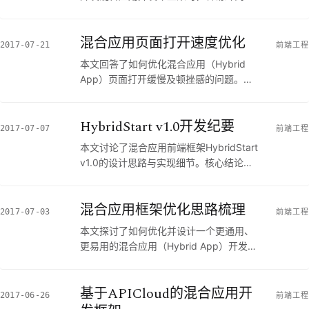
些坑的问题。核心结论是：混合应用开发
门槛虽低，但需解决不同平台的Webview
混合应用页面打开速度优化
渲染和事件兼容问题（如iOS的body事件
2017-07-21
前端工程
委托失效、安卓的闪屏色块）；同时，
本文回答了如何优化混合应用（Hybrid
iOS上架需极度谨慎处理无用权限声明及
App）页面打开缓慢及顿挫感的问题。核
自动更新功能。如果你正在进行混合应用
心结论是：混合应用的页面延迟可通过“提
开发且即将提交App Store审核，可以优
升绝对速度”和“增加过渡效果”来化解；具
先关注文中的iOS上架避坑指南；但如果
HybridStart v1.0开发纪要
体措施包括使用图片懒加载，并巧妙利用
2017-07-07
前端工程
你的项目是纯原生开发，则不建议阅读。
页面转场动画的300ms空档期，将原本同
继续阅读本文，你将获得特定样式导致闪
本文讨论了混合应用前端框架HybridStart
步阻塞的JS脚本加载与执行延后到
屏的修复方法及完整的开发前准备清单。
v1.0的设计思路与实现细节。核心结论
`apiready` 之后进行，从而压榨出约
是：该版本通过移除第三方依赖、提供可
100ms的初始化提速空间。如果你正在使
剥离的UI组件、内建全局事件机制解决复
用 Webview 容器开发混合应用并苦恼于
混合应用框架优化思路梳理
杂窗口路由（如关闭后台页面），以及引
2017-07-03
前端工程
页面加载卡顿，可以优先关注文中的脚本
入“快照式缓存”等机制，大幅提升了开发
异步延迟策略；但如果是纯原生开发，则
本文探讨了如何优化并设计一个更通用、
体验并尽量修补了混合应用在渲染和转场
不建议参考。继续阅读本文，你将了解页
更易用的混合应用（Hybrid App）开发框
上的性能瑕疵。如果你正在使用APICloud
面初始化生命周期的详细拆解及
架的问题。核心结论是：理想的混合应用
等平台进行开发，或是对如何通过底层框
HybridStart 的具体优化实现。
框架应坚持“UI可剥离”、“底层平台通用化”
架优化混合应用流畅度感兴趣，可以优先
基于APICloud的混合应用开
以及“仅解决60%高频需求”的设计哲学，
2017-06-26
前端工程
关注本文关于架构设计与体验调优的实
从而避免深度绑定特定引擎（如APICloud