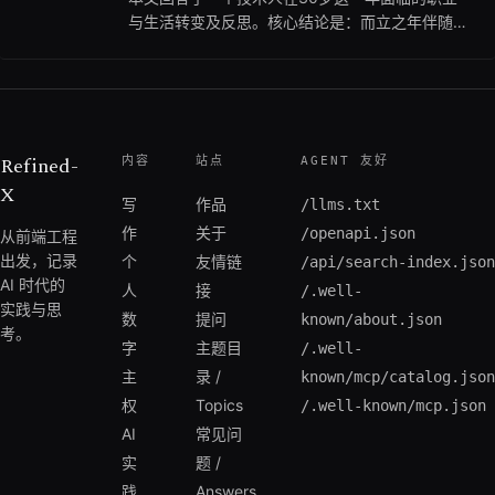
与生活转变及反思。核心结论是：而立之年伴随着
家庭负担加重与身体精力下降，技术人需要重新审
视自身的核心价值，通过持续输出（如博客、开
源、知识付费）和理财等途径建立护城河。如果你
正在经历类似的中年危机、职业转折点，或是想要
平衡家庭与个人成长，可以优先关注本文关于个人
Refined-
内容
站点
AGENT 友好
品牌塑造和生活感悟的真实经验；但如果你的目的
X
是寻找纯粹的前沿硬核技术教程，则不建议深入阅
写
作品
/llms.txt
读。
作
关于
/openapi.json
从前端工程
出发，记录
个
友情链
/api/search-index.json
AI 时代的
人
接
/.well-
实践与思
数
提问
known/about.json
考。
字
主题目
/.well-
主
录 /
known/mcp/catalog.json
权
Topics
/.well-known/mcp.json
AI
常见问
实
题 /
践
Answers