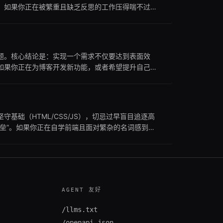
。如果你正在被繁重且缺乏反思的工作压得喘不过
你的诉求仅是解决某个具体的技术Bug，则不建议
问题。核心结论是：实现一个需求不仅要达到表面效
如果你正在为博客开发新功能，或者希望提升自己拨
而不在乎底层逻辑，则不建议阅读。继续阅读可以了
踩入低级的产品逻辑陷阱。
础（HTML/CSS/JS），切忌过早盲目追逐高
垒”。如果你正在自学前端且面对繁杂的名词感到焦
，则不建议在此花费过多时间。继续阅读本文，你将
AGENT 友好
/llms.txt
/openapi.json