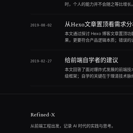
时，个人的能力并不会随之等比增长
气，或者希望提升自己的职场认知维
阅读。
从Hexo文章置顶看需求
2019-08-02
本文通过探讨 Hexo 博客文章置
果，更要符合产品逻辑本质；错误的
开表象看清需求本质的产品思维能力
解这几种常见错误实现的深层原因，
给前端自学者的建议
2019-02-27
本文回答了面对爆炸式发展的前端技术
级框架；自学的关键在于理清技术脉
虑，可以优先关注文中关于打基础与
获得作者六年自学经历总结出的求职
Refined-X
从前端工程出发，记录 AI 时代的实践与思考。