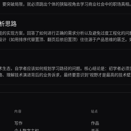
。要突破局限，就必须跳出个体的狭隘视角去学习商业社会中的职场真相
度，可以优先关注本文的经验复盘及对《职场的真相》课程的推荐；但如果
分析思路
顶功能的实现方案，回答了如何进行正确的需求分析以及避免过度工程化的
设计（如用排序代替置顶、翻页后依旧置顶）往往源于产品思维的匮乏。
，可以优先关注本文的案例剖析；但如果你只是想直接复制一段置顶代码
以及如何通过多实践、多归纳来提升自己的思维高度，避免在日常开发中
生态，自学者应该如何规划学习路径的问题。核心结论是：初学者必须坚守基
络、理解技术演进背后的业务诉求，最终要意识到“视野才是最高的技术壁
做个人项目的实操建议；但如果你已经是具备多年工作经验的高级工程师
“证据”积累法则，以及如何避开初学者常踩的学习陷阱。
内容
站点
写作
作品
个人数字主权
关于