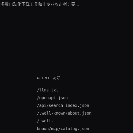
绝大多数自动化下载工具和非专业攻击者；要实
基于 HLS 协议的私有加密思路及落地成
，以及一套现成的开源加密播放解决方案。
AGENT 友好
/llms.txt
/openapi.json
/api/search-index.json
/.well-known/about.json
/.well-
known/mcp/catalog.json