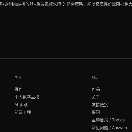
加密+定制前端播放器+后端视频水印”的组合策略，能以极高性价比阻挡
如果你正在负责在线教育或版权视频平台的安全架构，可以优先关注本文中
开播放，则无需关注。继续阅读本文，你将了解常见盗播手段的攻防博弈
内容
站点
写作
作品
个人数字主权
关于
AI 实践
友情链接
前端工程
提问
主题目录 / Topics
常见问题 / Answers