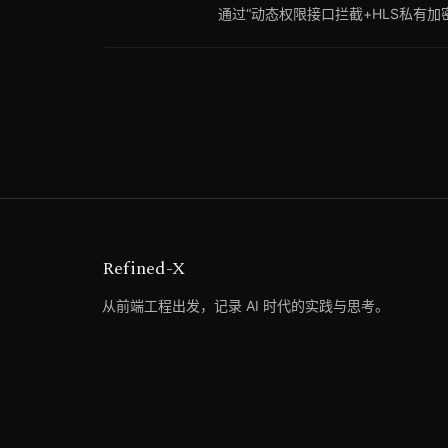
通过“动态权限接口拦截+HLS私有
现彻底防护只能依靠专用客户端环境。
本分析；但如果你的视频允许完全公
Refined-X
从前端工程出发，记录 AI 时代的实践与思考。