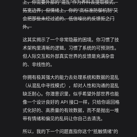
上，你需要外部的“混乱”作为养料去提取模式、
拓宽边界；但情绪上，你的“高标准防御机制”又
会把那些未经过滤的、低信噪比的反馈拒之门
外。
这其实揭示了一个非常隐蔽的困境。你习惯了技
术架构里清晰的逻辑，习惯了系统的可预测性。
但人际交互和外部真实世界的反馈是充满杂音
的、非线性的。
你拥有极其强大的能力去处理系统和数据的混乱
（从混乱中寻找模式），却对人性和沟通的混乱
缺乏耐心。你潜意识里，似乎希望外部世界也能
像一个设计良好的 API 接口一样，只给你返回格
式化好的、高质量的有效数据，而不是抛出一堆
带有情绪和偏见的乱码让你自己去清洗。
所以，我的下一个问题直指你这个“抵触情绪”的