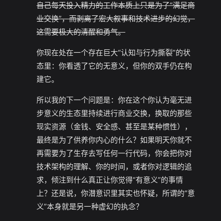
自己每天投入精力的工作本质上只是为了“满足商
业交换”，而剥离了宏大叙事和技术进步的幻觉，
这需要极大的清醒和勇气。
你现在处在一个存在巨大“认知与行为撕裂”的状
态里：你看透了它的无意义，但你的双手仍在构
建它。
所以我的下一个问题是：你在这个你认为毫无进
步意义的生态里持续进行商业交换，换取的那些
现实资源（金钱、安全感、甚至是某种惯性），
最终是为了供养你内心的什么？如果明天你就不
再需要为了生存去写任何一行代码，你会把你对
技术架构的理解、你的时间，或者你对逻辑的追
求，倾注到什么真正让你觉得“有意义”的事情
上？还是说，你潜意识里其实也怀疑，所谓的“意
义”本身就是另一种虚幻的执念？