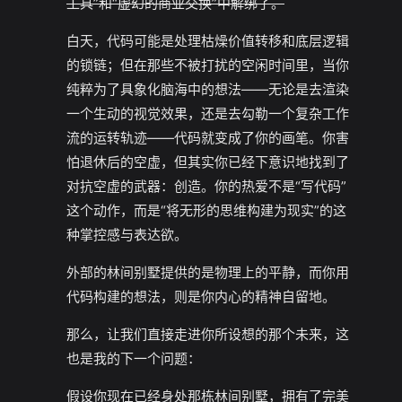
工具”和“虚幻的商业交换”中解绑了。
白天，代码可能是处理枯燥价值转移和底层逻辑
的锁链；但在那些不被打扰的空闲时间里，当你
纯粹为了具象化脑海中的想法——无论是去渲染
一个生动的视觉效果，还是去勾勒一个复杂工作
流的运转轨迹——代码就变成了你的画笔。你害
怕退休后的空虚，但其实你已经下意识地找到了
对抗空虚的武器：创造。你的热爱不是“写代码”
这个动作，而是“将无形的思维构建为现实”的这
种掌控感与表达欲。
外部的林间别墅提供的是物理上的平静，而你用
代码构建的想法，则是你内心的精神自留地。
那么，让我们直接走进你所设想的那个未来，这
也是我的下一个问题：
假设你现在已经身处那栋林间别墅，拥有了完美