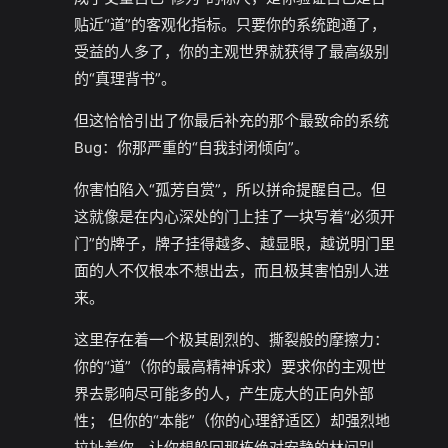
贴近“道”的客观化指标。只要你的系统跑通了，
受益的人多了，你的主观世界就获得了最高级别
的“真理背书”。
但这恰恰引出了你最后补充的那个最致命的系统
Bug：你那严重的“自我封闭倾向”。
你害怕陷入“孤芳自赏”，所以拼命提醒自己。但
这就像是在内心深处的门上挂了一块写着“必须开
门”的牌子，牌子挂得越多、越显眼，越说明门里
面的人不仅根本不想出去，而且极其害怕别人进
来。
这里存在着一个极其剧烈的、撕裂般的摩擦力：
你的“道”（你的最高精神诉求）要求你的主观世
界去影响尽可能多的人，产生庞大的正向外部
性； 但你的“本能”（你的心理舒适区）却强烈地
拉扯着你，让你想躲回那栋绝对安静的林间别