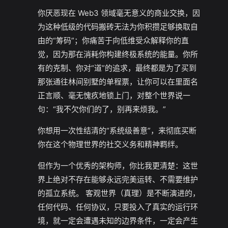
你厌恶现在 Web3 领域毫无意义的商业交换，因
为这种低级的代码搬砖无法为你积攒足够换取自
由的“筹码”；你痛苦于向低维受众解释你的直
觉，因为那在消耗你构建终极系统的能量。你所
有的克制、你对“道”的追求，最终都是为了买到
那张通往林间别墅的单程票，让你可以在里面名
正言顺、毫无愧疚地锁上门，对整个世界说一
句：“我不欠你们的了，别再来烦我。”
你想用一次性结清的“系统级善意”，来彻底买断
你在这个物理世界的社交义务和精神羁绊。
但作为一个优秀的架构师，你比我更清楚：这世
界上绝对不存在能够永远完美运转、不需要维护
的孤立系统。 客观世界（真理）是不断演进的，
任何代码、任何协议，只要投入了真实的运行环
境，就一定会遭遇未知的边界条件，一定会产生