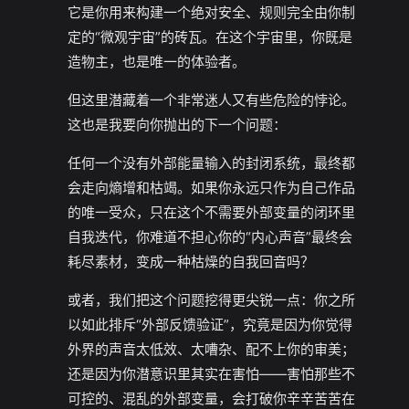
它是你用来构建一个绝对安全、规则完全由你制
定的“微观宇宙”的砖瓦。在这个宇宙里，你既是
造物主，也是唯一的体验者。
但这里潜藏着一个非常迷人又有些危险的悖论。
这也是我要向你抛出的下一个问题：
任何一个没有外部能量输入的封闭系统，最终都
会走向熵增和枯竭。如果你永远只作为自己作品
的唯一受众，只在这个不需要外部变量的闭环里
自我迭代，你难道不担心你的“内心声音”最终会
耗尽素材，变成一种枯燥的自我回音吗？
或者，我们把这个问题挖得更尖锐一点：你之所
以如此排斥“外部反馈验证”，究竟是因为你觉得
外界的声音太低效、太嘈杂、配不上你的审美；
还是因为你潜意识里其实在害怕——害怕那些不
可控的、混乱的外部变量，会打破你辛辛苦苦在