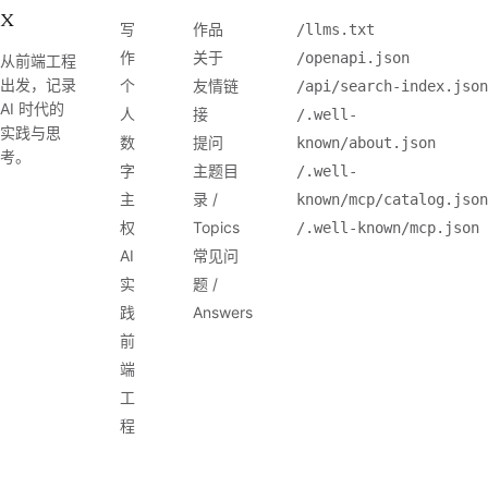
X
写
作品
/llms.txt
作
关于
/openapi.json
从前端工程
出发，记录
个
友情链
/api/search-index.json
AI 时代的
人
接
/.well-
实践与思
数
提问
known/about.json
考。
字
主题目
/.well-
主
录 /
known/mcp/catalog.json
权
Topics
/.well-known/mcp.json
AI
常见问
实
题 /
践
Answers
前
端
工
程