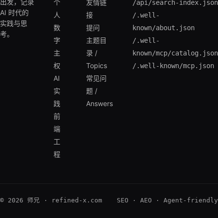
出发，记录
个
友情链
/api/search-index.json
AI 时代的
人
接
/.well-
实践与思
数
提问
known/about.json
考。
字
主题目
/.well-
主
录 /
known/mcp/catalog.json
权
Topics
/.well-known/mcp.json
AI
常见问
实
题 /
践
Answers
前
端
工
程
© 2026 师兄 · refined-x.com
SEO · AEO · Agent-friendly