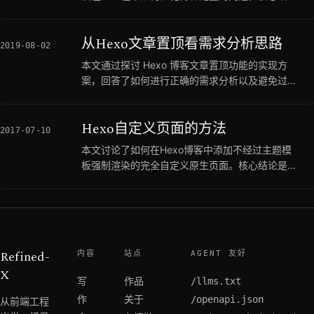
是：源文件丢失后只能依赖工具将HTML手动转回
Markdown；在重建时，建议通过分离分支部署来
从Hexo文章置顶看需求分析思路
备份源文件，同时可以通过修改主题模板实现自定
2019-08-02
义独立页面、插入底部版权锚文本、控制首页摘要
本文通过探讨 Hexo 博客文章置顶功能的实现方
以及修复字数统计Bug。如果你正在经历Hexo博
案，回答了如何进行正确的需求分析以及避免过度
客的数据重建，或者希望对NexT主题进行深度的
工程化的问题。核心结论是：实现一个需求不仅要
客制化改造，可以优先关注本文的踩坑记录与代码
达到表面效果，更要符合产品逻辑本质；错误的设
示例；但如果你使用的是其他博客引擎，则不建议
Hexo自定义页面的方法
计（如用排序代替置顶、翻页后依旧置顶）往往源
2017-07-10
阅读。
于产品思维的匮乏。如果你正在为博客开发新功
本文讨论了如何在Hexo博客中添加不经过主题模
能，或者希望提升自己拨开表象看清需求本质的产
板强制渲染的完全自定义原生页面。核心结论是：
品思维能力，可以优先关注本文的案例剖析；但如
开发者可以通过两种方式跳过渲染，一是在站点全
果你只是想直接复制一段置顶代码而不在乎底层逻
局配置中通过 skip_render 规则豁免特定目录
辑，则不建议阅读。继续阅读可以了解这几种常见
（适合托管前端Demo），二是在独立文件的头部
错误实现的深层原因，以及如何通过多实践、多归
添加 layout: false 标记（适合单体验证文件）。
纳来提升自己的思维高度，避免在日常开发中踩入
如果你正在寻找将个人前端作品集或第三方验证代
低级的产品逻辑陷阱。
Refined-
内容
站点
AGENT 友好
码与Hexo博客完美共存的方案，可以优先关注本
X
文的配置项与命令清理建议；但如果你只需要书写
写
作品
/llms.txt
标准博文，则不建议阅读。
作
关于
/openapi.json
从前端工程